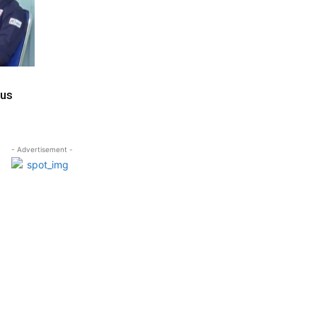
rus
- Advertisement -