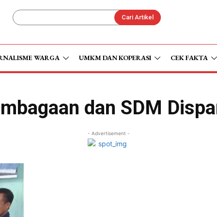
Cari Artikel
RNALISME WARGA
UMKM DAN KOPERASI
CEK FAKTA
embagaan dan SDM Dispa
- Advertisement -