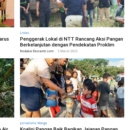
Lintas
arus
Penggerak Lokal di NTT Rancang Aksi Pangan
Berkelanjutan dengan Pendekatan Proklim
Redaksi Ekorantt.com
-
3 Maret 2025
Jurnalisme Warga
 Air
Koalisi Pangan Baik Bagikan Jajanan Pangan