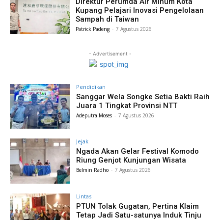
Direktur Perumda Air Minum Kota
Kupang Pelajari Inovasi Pengelolaan
Sampah di Taiwan
Patrick Padeng
-
7 Agustus 2026
- Advertisement -
Pendidikan
Sanggar Wela Songke Setia Bakti Raih
Juara 1 Tingkat Provinsi NTT
Adeputra Moses
-
7 Agustus 2026
Jejak
Ngada Akan Gelar Festival Komodo
Riung Genjot Kunjungan Wisata
Belmin Radho
-
7 Agustus 2026
Lintas
PTUN Tolak Gugatan, Pertina Klaim
Tetap Jadi Satu-satunya Induk Tinju