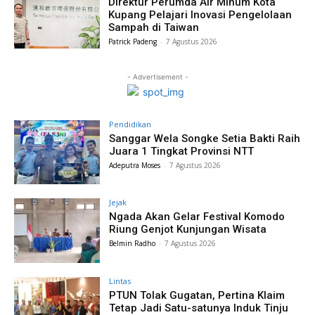
Direktur Perumda Air Minum Kota
Kupang Pelajari Inovasi Pengelolaan
Sampah di Taiwan
Patrick Padeng
-
7 Agustus 2026
- Advertisement -
Pendidikan
Sanggar Wela Songke Setia Bakti Raih
Juara 1 Tingkat Provinsi NTT
Adeputra Moses
-
7 Agustus 2026
Jejak
Ngada Akan Gelar Festival Komodo
Riung Genjot Kunjungan Wisata
Belmin Radho
-
7 Agustus 2026
Lintas
PTUN Tolak Gugatan, Pertina Klaim
Tetap Jadi Satu-satunya Induk Tinju