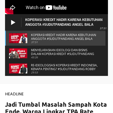
KOPERASI KREDIT HADIR KARENA KEBUTUHAN
ANGGOTA #SUDUTPANDANG ANGEL BALA
37:51
KOPERASI KREDIT HADIR KARENA KEBUTUHAN
ANGGOTA #SUDUTPANDANG ANGEL BALA
37:51
MENYELARASKAN IDEOLOGI DAN BISNIS
DALAM KOPERASI KREDIT #SUDUTPANDANG
BAPAK ROMI & BAPAK FRANSU
43:26
RE-IDEOLOGISASI KOPERASI KREDIT INDONESIA,
KENAPA PENTING? #SUDUTPANDANG ROBBY
TULUS
29:53
#SUDUTPANDANG DULCE & ALLYCE - DUA
PELAJAR ASAL KUPANG YANG MENELITI KAKAO
DI SIKKA
14:05
SPIRIT SAHABAT DAN SAUDARA SMP KATOLIK
NAIKOTEN #SUDUTPANDANG ROMO
AMANCHE OE NINU
16:37
#SUDUTPANDANG ROMO OKTO - MENATA