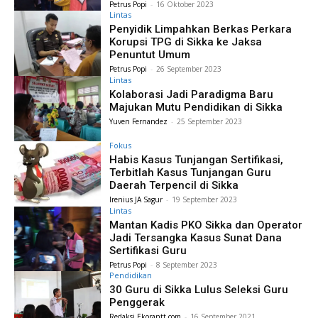
Petrus Popi
-
16 Oktober 2023
Lintas
Penyidik Limpahkan Berkas Perkara
Korupsi TPG di Sikka ke Jaksa
Penuntut Umum
Petrus Popi
-
26 September 2023
Lintas
Kolaborasi Jadi Paradigma Baru
Majukan Mutu Pendidikan di Sikka
Yuven Fernandez
-
25 September 2023
Fokus
Habis Kasus Tunjangan Sertifikasi,
Terbitlah Kasus Tunjangan Guru
Daerah Terpencil di Sikka
Irenius JA Sagur
-
19 September 2023
Lintas
Mantan Kadis PKO Sikka dan Operator
Jadi Tersangka Kasus Sunat Dana
Sertifikasi Guru
Petrus Popi
-
8 September 2023
Pendidikan
30 Guru di Sikka Lulus Seleksi Guru
Penggerak
Redaksi Ekorantt.com
-
16 September 2021