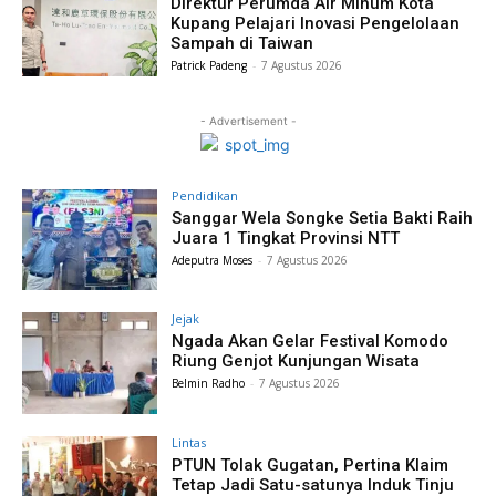
Direktur Perumda Air Minum Kota
Kupang Pelajari Inovasi Pengelolaan
Sampah di Taiwan
Patrick Padeng
-
7 Agustus 2026
- Advertisement -
Pendidikan
Sanggar Wela Songke Setia Bakti Raih
Juara 1 Tingkat Provinsi NTT
Adeputra Moses
-
7 Agustus 2026
Jejak
Ngada Akan Gelar Festival Komodo
Riung Genjot Kunjungan Wisata
Belmin Radho
-
7 Agustus 2026
Lintas
PTUN Tolak Gugatan, Pertina Klaim
Tetap Jadi Satu-satunya Induk Tinju