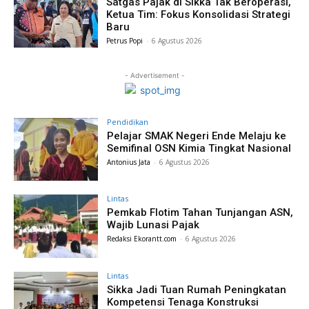
Satgas Pajak di Sikka Tak Beroperasi,
Ketua Tim: Fokus Konsolidasi Strategi
Baru
Petrus Popi
-
6 Agustus 2026
- Advertisement -
Pendidikan
Pelajar SMAK Negeri Ende Melaju ke
Semifinal OSN Kimia Tingkat Nasional
Antonius Jata
-
6 Agustus 2026
Lintas
Pemkab Flotim Tahan Tunjangan ASN,
Wajib Lunasi Pajak
Redaksi Ekorantt.com
-
6 Agustus 2026
Lintas
Sikka Jadi Tuan Rumah Peningkatan
Kompetensi Tenaga Konstruksi