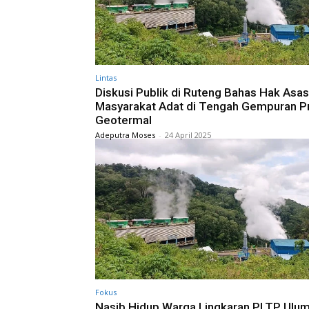
Lintas
Diskusi Publik di Ruteng Bahas Hak Asas
Masyarakat Adat di Tengah Gempuran P
Geotermal
Adeputra Moses
-
24 April 2025
Fokus
Nasib Hidup Warga Lingkaran PLTP Ulum