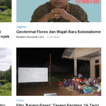
Gagasan
i
Geotermal Flores dan Wajah Baru Kolonialisme
royek
Redaksi Ekorantt.com
-
9 Juli 2024
Lintas
bu:
Film ‘Barang Panas’ Tayang Perdana, Uji Teori