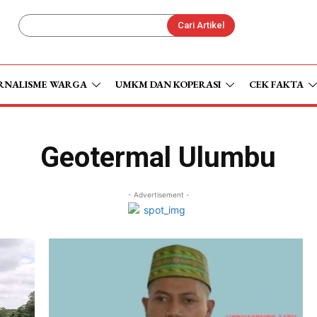
Cari Artikel
RNALISME WARGA
UMKM DAN KOPERASI
CEK FAKTA
Geotermal Ulumbu
- Advertisement -