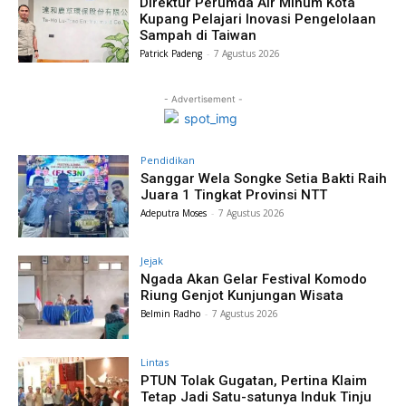
Direktur Perumda Air Minum Kota
Kupang Pelajari Inovasi Pengelolaan
Sampah di Taiwan
Patrick Padeng
-
7 Agustus 2026
- Advertisement -
Pendidikan
Sanggar Wela Songke Setia Bakti Raih
Juara 1 Tingkat Provinsi NTT
Adeputra Moses
-
7 Agustus 2026
Jejak
Ngada Akan Gelar Festival Komodo
Riung Genjot Kunjungan Wisata
Belmin Radho
-
7 Agustus 2026
Lintas
PTUN Tolak Gugatan, Pertina Klaim
Tetap Jadi Satu-satunya Induk Tinju