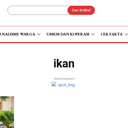
Cari Artikel
RNALISME WARGA
UMKM DAN KOPERASI
CEK FAKTA
ikan
- Advertisement -