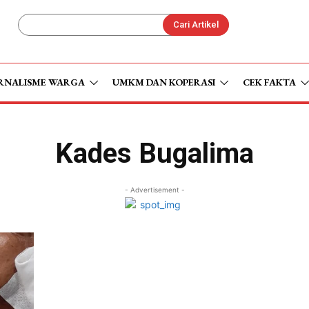
Cari Artikel
RNALISME WARGA
UMKM DAN KOPERASI
CEK FAKTA
Kades Bugalima
- Advertisement -