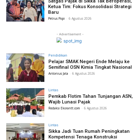
Satgas Pajak di Sikka Tak Beroperasi,
Ketua Tim: Fokus Konsolidasi Strategi
Baru
Petrus Popi
-
6 Agustus 2026
- Advertisement -
Pendidikan
Pelajar SMAK Negeri Ende Melaju ke
Semifinal OSN Kimia Tingkat Nasional
Antonius Jata
-
6 Agustus 2026
Lintas
Pemkab Flotim Tahan Tunjangan ASN,
Wajib Lunasi Pajak
Redaksi Ekorantt.com
-
6 Agustus 2026
Lintas
Sikka Jadi Tuan Rumah Peningkatan
Kompetensi Tenaga Konstruksi