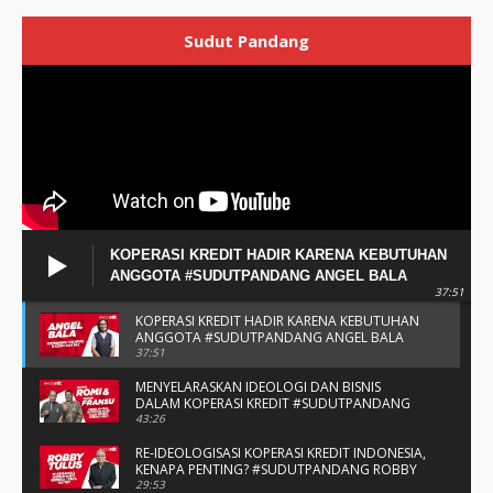
Sudut Pandang
KOPERASI KREDIT HADIR KARENA KEBUTUHAN
ANGGOTA #SUDUTPANDANG ANGEL BALA
37:51
KOPERASI KREDIT HADIR KARENA KEBUTUHAN
ANGGOTA #SUDUTPANDANG ANGEL BALA
37:51
MENYELARASKAN IDEOLOGI DAN BISNIS
DALAM KOPERASI KREDIT #SUDUTPANDANG
BAPAK ROMI & BAPAK FRANSU
43:26
RE-IDEOLOGISASI KOPERASI KREDIT INDONESIA,
KENAPA PENTING? #SUDUTPANDANG ROBBY
TULUS
29:53