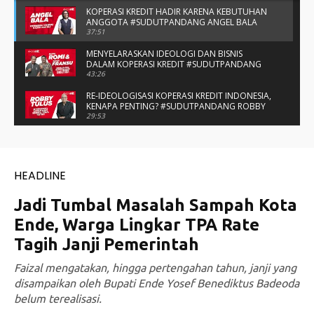
KOPERASI KREDIT HADIR KARENA KEBUTUHAN
ANGGOTA #SUDUTPANDANG ANGEL BALA
37:51
MENYELARASKAN IDEOLOGI DAN BISNIS
DALAM KOPERASI KREDIT #SUDUTPANDANG
BAPAK ROMI & BAPAK FRANSU
43:26
RE-IDEOLOGISASI KOPERASI KREDIT INDONESIA,
KENAPA PENTING? #SUDUTPANDANG ROBBY
TULUS
29:53
#SUDUTPANDANG DULCE & ALLYCE - DUA
PELAJAR ASAL KUPANG YANG MENELITI KAKAO
DI SIKKA
14:05
SPIRIT SAHABAT DAN SAUDARA SMP KATOLIK
NAIKOTEN #SUDUTPANDANG ROMO
AMANCHE OE NINU
16:37
#SUDUTPANDANG ROMO OKTO - MENATA
MUTU SEKOLAH-SEKOLAH KATOLIK
27:34
KERJA KREATIF DI BALIK NASKAH FILM TUANG
YOSEP #SUDUTPANDANG EMON MONTERO
27:49
#SUDUTPANDANG ROY MENTENG: KONSISTEN