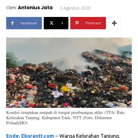
JADI PETANI HORTIKULTURA
32:33
KONSER AMAL GEREJA PERUMNAS MAUMERE:
KONSER KEBERAGAMAN #SUDUTPANDANG
MANTO & MADE
28:57
#SUDUTPANDANG - MODERASI BERAGAMA
DALAM NADA, KONSER AMAL PEMBANGUNAN
GEREJA PERUMNAS MAUMERE
31:18