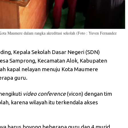
Kota Maumere dalam rangka akreditasi sekolah (Foto : Yuven Fernandez
ding, Kepala Sekolah Dasar Negeri (SDN)
 Desa Samprong, Kecamatan Alok, Kabupaten
uah kapal nelayan menuju Kota Maumere
rapa guru.
mengikuti
video conference
(vicon) dengan tim
olah, karena wilayah itu terkendala akses
saya harus boyong beberapa guru dan 4 murid,