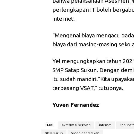
bahwa pelaksanaan Asesmen Nas
perlengkapan IT boleh bergabu
internet.
“Mengenai biaya mengacu pada 
biaya dari masing-masing sekola
Yel mengungkapkan tahun 202
SMP Satap Sukun. Dengan demi
itu sudah mandiri.”Kita upayak
terpasang VSAT,” tutupnya.
Yuven Fernandez
TAGS
akreditasi sekolah
internet
Kabupate
SDN Sukun
Vicon pendidikan