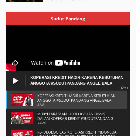
Sudut Pandang
KOPERASI KREDIT HADIR KARENA KEBUTUHAN
ANGGOTA #SUDUTPANDANG ANGEL BALA
37:51
KOPERASI KREDIT HADIR KARENA KEBUTUHAN
ANGGOTA #SUDUTPANDANG ANGEL BALA
37:51
MENYELARASKAN IDEOLOGI DAN BISNIS
DALAM KOPERASI KREDIT #SUDUTPANDANG
BAPAK ROMI & BAPAK FRANSU
43:26
RE-IDEOLOGISASI KOPERASI KREDIT INDONESIA,