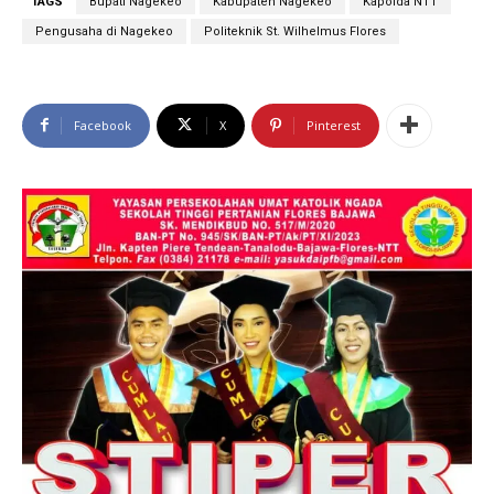
TAGS
Bupati Nagekeo
Kabupaten Nagekeo
Kapolda NTT
Pengusaha di Nagekeo
Politeknik St. Wilhelmus Flores
Facebook
X
Pinterest