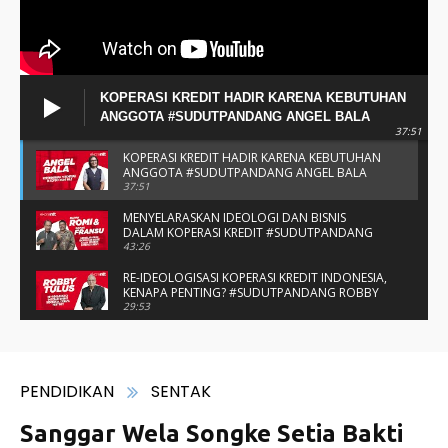
KOPERASI KREDIT HADIR KARENA KEBUTUHAN
ANGGOTA #SUDUTPANDANG ANGEL BALA
37:51
KOPERASI KREDIT HADIR KARENA KEBUTUHAN
ANGGOTA #SUDUTPANDANG ANGEL BALA
37:51
MENYELARASKAN IDEOLOGI DAN BISNIS
DALAM KOPERASI KREDIT #SUDUTPANDANG
BAPAK ROMI & BAPAK FRANSU
43:26
RE-IDEOLOGISASI KOPERASI KREDIT INDONESIA,
KENAPA PENTING? #SUDUTPANDANG ROBBY
TULUS
29:53
#SUDUTPANDANG DULCE & ALLYCE - DUA
PELAJAR ASAL KUPANG YANG MENELITI KAKAO
DI SIKKA
14:05
SPIRIT SAHABAT DAN SAUDARA SMP KATOLIK
NAIKOTEN #SUDUTPANDANG ROMO
AMANCHE OE NINU
16:37