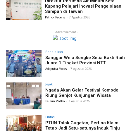
Direktur Perumda Air Minum Kota
Kupang Pelajari Inovasi Pengelolaan
Sampah di Taiwan
Patrick Padeng
-
7 Agustus 2026
- Advertisement -
Pendidikan
Sanggar Wela Songke Setia Bakti Raih
Juara 1 Tingkat Provinsi NTT
Adeputra Moses
-
7 Agustus 2026
Jejak
Ngada Akan Gelar Festival Komodo
Riung Genjot Kunjungan Wisata
Belmin Radho
-
7 Agustus 2026
Lintas
PTUN Tolak Gugatan, Pertina Klaim
Tetap Jadi Satu-satunya Induk Tinju