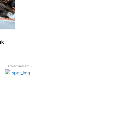
uk
- Advertisement -