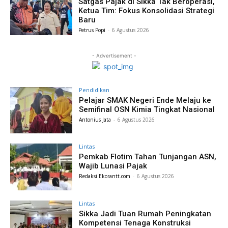
Satgas Pajak di Sikka Tak Beroperasi,
Ketua Tim: Fokus Konsolidasi Strategi
Baru
Petrus Popi
-
6 Agustus 2026
- Advertisement -
Pendidikan
Pelajar SMAK Negeri Ende Melaju ke
Semifinal OSN Kimia Tingkat Nasional
Antonius Jata
-
6 Agustus 2026
Lintas
Pemkab Flotim Tahan Tunjangan ASN,
Wajib Lunasi Pajak
Redaksi Ekorantt.com
-
6 Agustus 2026
Lintas
Sikka Jadi Tuan Rumah Peningkatan
Kompetensi Tenaga Konstruksi