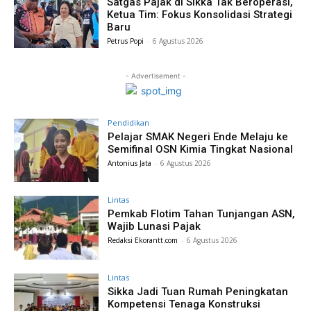
Satgas Pajak di Sikka Tak Beroperasi,
Ketua Tim: Fokus Konsolidasi Strategi
Baru
Petrus Popi
-
6 Agustus 2026
- Advertisement -
Pendidikan
Pelajar SMAK Negeri Ende Melaju ke
Semifinal OSN Kimia Tingkat Nasional
Antonius Jata
-
6 Agustus 2026
Lintas
Pemkab Flotim Tahan Tunjangan ASN,
Wajib Lunasi Pajak
Redaksi Ekorantt.com
-
6 Agustus 2026
Lintas
Sikka Jadi Tuan Rumah Peningkatan
Kompetensi Tenaga Konstruksi