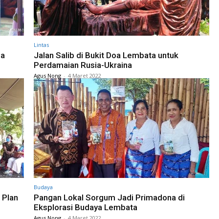
Lintas
na
Jalan Salib di Bukit Doa Lembata untuk
Perdamaian Rusia-Ukraina
Agus Nong
-
4 Maret 2022
Budaya
 Plan
Pangan Lokal Sorgum Jadi Primadona di
Eksplorasi Budaya Lembata
Agus Nong
-
4 Maret 2022