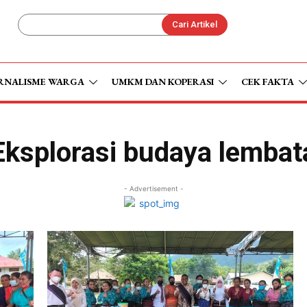
Cari Artikel
RNALISME WARGA
UMKM DAN KOPERASI
CEK FAKTA
Eksplorasi budaya lembat
- Advertisement -