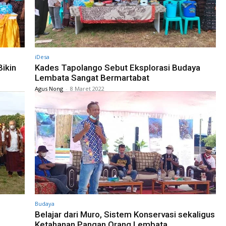
iDesa
Bikin
Kades Tapolango Sebut Eksplorasi Budaya
Lembata Sangat Bermartabat
Agus Nong
-
8 Maret 2022
Budaya
Belajar dari Muro, Sistem Konservasi sekaligus
Ketahanan Pangan Orang Lembata