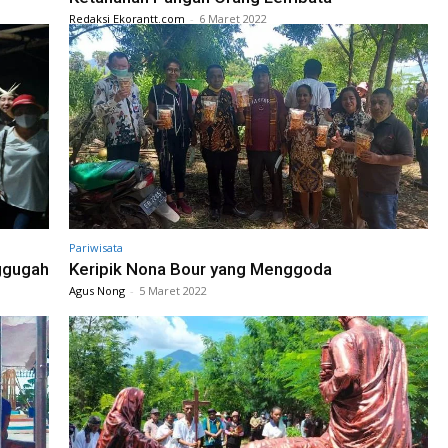
Redaksi Ekorantt.com
-
6 Maret 2022
Pariwisata
ggugah
Keripik Nona Bour yang Menggoda
Agus Nong
-
5 Maret 2022