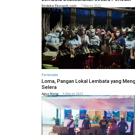
Redaksi Ekorantt.com
-
7 Maret 2022
Pariwisata
Loma, Pangan Lokal Lembata yang Men
Selera
Agus Nong
-
6 Maret 2022