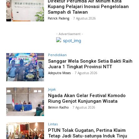
Direktur Perumda Air Minum Kota
Kupang Pelajari Inovasi Pengelolaan
Sampah di Taiwan
Patrick Padeng
-
7 Agustus 2026
- Advertisement -
Pendidikan
Sanggar Wela Songke Setia Bakti Raih
Juara 1 Tingkat Provinsi NTT
Adeputra Moses
-
7 Agustus 2026
Jejak
Ngada Akan Gelar Festival Komodo
Riung Genjot Kunjungan Wisata
Belmin Radho
-
7 Agustus 2026
Lintas
PTUN Tolak Gugatan, Pertina Klaim
Tetap Jadi Satu-satunya Induk Tinju