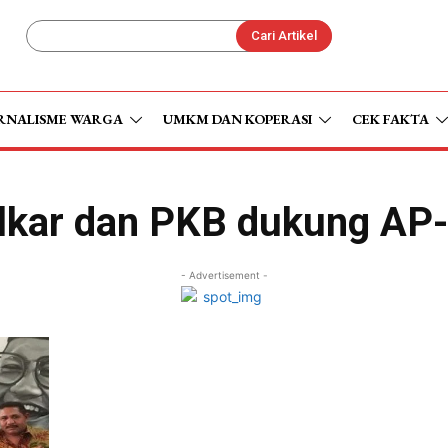
Cari Artikel
RNALISME WARGA
UMKM DAN KOPERASI
CEK FAKTA
lkar dan PKB dukung AP
- Advertisement -