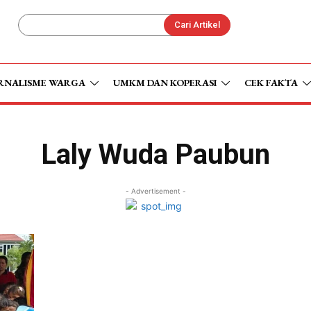
Cari Artikel
RNALISME WARGA
UMKM DAN KOPERASI
CEK FAKTA
Laly Wuda Paubun
- Advertisement -