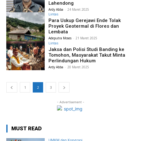
Lahendong
Ardy Abba
-
24 Maret 2025
Lintas
Para Uskup Gerejawi Ende Tolak
Proyek Geotermal di Flores dan
Lembata
Adeputra Moses
-
21 Maret 2025
Lintas
Jaksa dan Polisi Studi Banding ke
Tomohon, Masyarakat Takut Minta
Perlindungan Hukum
Ardy Abba
-
20 Maret 2025
1
2
3
- Advertisement -
MUST READ
UMKM dan Koperasi