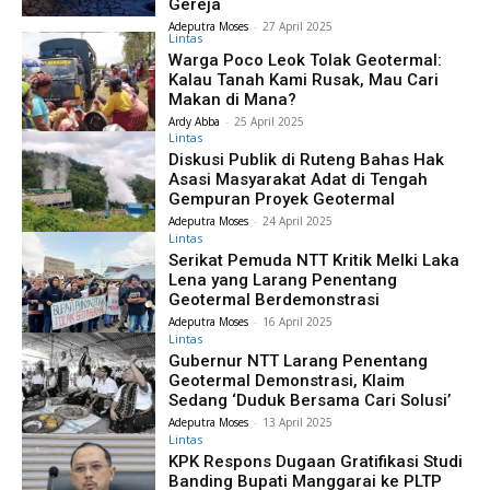
Gereja
Adeputra Moses
-
27 April 2025
Lintas
Warga Poco Leok Tolak Geotermal:
Kalau Tanah Kami Rusak, Mau Cari
Makan di Mana?
Ardy Abba
-
25 April 2025
Lintas
Diskusi Publik di Ruteng Bahas Hak
Asasi Masyarakat Adat di Tengah
Gempuran Proyek Geotermal
Adeputra Moses
-
24 April 2025
Lintas
Serikat Pemuda NTT Kritik Melki Laka
Lena yang Larang Penentang
Geotermal Berdemonstrasi
Adeputra Moses
-
16 April 2025
Lintas
Gubernur NTT Larang Penentang
Geotermal Demonstrasi, Klaim
Sedang ‘Duduk Bersama Cari Solusi’
Adeputra Moses
-
13 April 2025
Lintas
KPK Respons Dugaan Gratifikasi Studi
Banding Bupati Manggarai ke PLTP