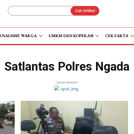
Cari Artikel
RNALISME WARGA
UMKM DAN KOPERASI
CEK FAKTA
Satlantas Polres Ngada
- Advertisement -