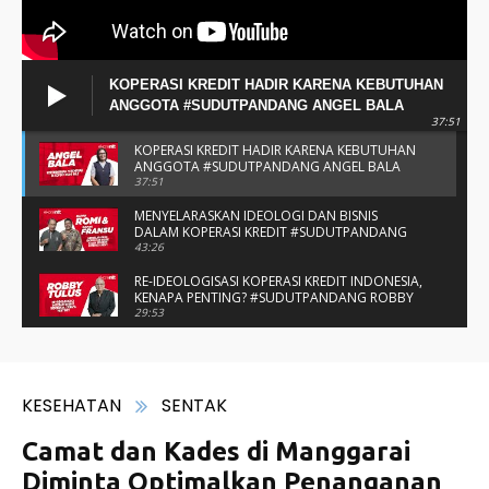
KOPERASI KREDIT HADIR KARENA KEBUTUHAN
ANGGOTA #SUDUTPANDANG ANGEL BALA
37:51
KOPERASI KREDIT HADIR KARENA KEBUTUHAN
ANGGOTA #SUDUTPANDANG ANGEL BALA
37:51
MENYELARASKAN IDEOLOGI DAN BISNIS
DALAM KOPERASI KREDIT #SUDUTPANDANG
BAPAK ROMI & BAPAK FRANSU
43:26
RE-IDEOLOGISASI KOPERASI KREDIT INDONESIA,
KENAPA PENTING? #SUDUTPANDANG ROBBY
TULUS
29:53
#SUDUTPANDANG DULCE & ALLYCE - DUA
PELAJAR ASAL KUPANG YANG MENELITI KAKAO
DI SIKKA
14:05
SPIRIT SAHABAT DAN SAUDARA SMP KATOLIK
NAIKOTEN #SUDUTPANDANG ROMO
AMANCHE OE NINU
16:37
#SUDUTPANDANG ROMO OKTO - MENATA