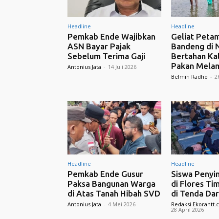
Headline
Headline
Pemkab Ende Wajibkan
Geliat Peta
ASN Bayar Pajak
Bandeng di 
Sebelum Terima Gaji
Bertahan Ka
Pakan Mela
Antonius Jata
-
14 Juli 2026
Belmin Radho
-
2
Headline
Headline
Pemkab Ende Gusur
Siswa Penyi
Paksa Bangunan Warga
di Flores Ti
di Atas Tanah Hibah SVD
di Tenda Dar
Antonius Jata
-
4 Mei 2026
Redaksi Ekorantt
28 April 2026