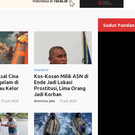
Sudut Pandan
Headline
sal Cina
Kos-Kosan Milik ASN di
elam di
Ende Jadi Lokasi
au Kelor
Prostitusi, Lima Orang
Jadi Korban
15 Juli 2026
Antonius Jata
-
15 Juli 2026