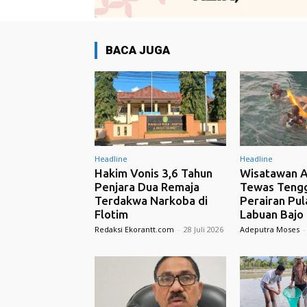
BACA JUGA
Headline
Headline
Hakim Vonis 3,6 Tahun
Wisatawan A
Penjara Dua Remaja
Tewas Tengg
Terdakwa Narkoba di
Perairan Pul
Flotim
Labuan Bajo
Redaksi Ekorantt.com
-
28 Juli 2026
Adeputra Moses
-