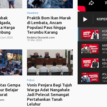
Headline
mbak
Praktik Bom Ikan Marak
KOPER
Ngada,
di Lembata, Ancam
ANGGO
la Harga
Populasi Paus hingga
KO
mbung
Terumbu Karang
AN
6 Juni 2026
Redaksi Ekorantt.com
-
37:
19 Mei 2026
ME
KO
& 
43:
RE-
KE
TU
29:
#S
ASA
Fokus
14:
ntas Gempa
Vonis Penjara Bagi Tujuh
SPI
mur Belajar
Warga Adat Nangahale
NA
urat
Jadi Pelecut Semangat
NI
16:
Pertahankan Tanah
.com
-
#S
Leluhur
SE