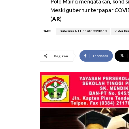
Polo Maing mengatakan, kondisi L
Meski gubernur terpapar COVID-
(
AR
)
TAGS
Gubernur NTT positif COVID-19
Viktor Bu
Facebook
Bagikan