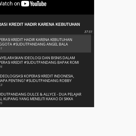
ASI KREDIT HADIR KARENA KEBUTUHAN
TA #SUDUTPANDANG ANGEL BALA
37:51
PERASI KREDIT HADIR KARENA KEBUTUHAN
GGOTA #SUDUTPANDANG ANGEL BALA
51
NYELARASKAN IDEOLOGI DAN BISNIS DALAM
PERASI KREDIT #SUDUTPANDANG BAPAK ROMI
BAPAK FRANSU
26
IDEOLOGISASI KOPERASI KREDIT INDONESIA,
NAPA PENTING? #SUDUTPANDANG ROBBY
LUS
53
UDUTPANDANG DULCE & ALLYCE - DUA PELAJAR
L KUPANG YANG MENELITI KAKAO DI SIKKA
05
RIT SAHABAT DAN SAUDARA SMP KATOLIK
IKOTEN #SUDUTPANDANG ROMO AMANCHE OE
NU
37
UDUTPANDANG ROMO OKTO - MENATA MUTU
KOLAH-SEKOLAH KATOLIK