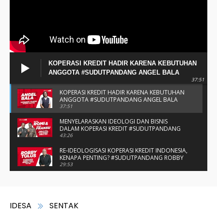
KOPERASI KREDIT HADIR KARENA KEBUTUHAN
ANGGOTA #SUDUTPANDANG ANGEL BALA
37:51
KOPERASI KREDIT HADIR KARENA KEBUTUHAN
ANGGOTA #SUDUTPANDANG ANGEL BALA
37:51
MENYELARASKAN IDEOLOGI DAN BISNIS
DALAM KOPERASI KREDIT #SUDUTPANDANG
BAPAK ROMI & BAPAK FRANSU
43:26
RE-IDEOLOGISASI KOPERASI KREDIT INDONESIA,
KENAPA PENTING? #SUDUTPANDANG ROBBY
TULUS
29:53
#SUDUTPANDANG DULCE & ALLYCE - DUA
PELAJAR ASAL KUPANG YANG MENELITI KAKAO
DI SIKKA
14:05
SPIRIT SAHABAT DAN SAUDARA SMP KATOLIK
NAIKOTEN #SUDUTPANDANG ROMO