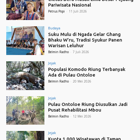
Pariwisata Nasional
Petrus Popi
-
11 Juli 2026
Budaya
Suku Mulu di Ngada Gelar Ghang
Bhaku W’ru, Tradisi Syukur Panen
Warisan Leluhur
Belmin Radho
-
7 Juli 2026
Jejak
Populasi Komodo Riung Terbanyak
Ada di Pulau Ontoloe
Belmin Radho
-
20 Mei 2026
Jejak
Pulau Ontoloe Riung Diusulkan Jadi
Pusat Rehabilitasi Mbou
Belmin Radho
-
12 Mei 2026
Jejak
Kuota 1.000 Wisatawan di Taman