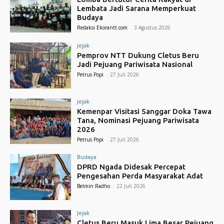
Lembata Jadi Sarana Memperkuat
Budaya
Redaksi Ekorantt.com
-
3 Agustus 2026
Jejak
Pemprov NTT Dukung Cletus Beru
Jadi Pejuang Pariwisata Nasional
Petrus Popi
-
27 Juli 2026
Jejak
Kemenpar Visitasi Sanggar Doka Tawa
Tana, Nominasi Pejuang Pariwisata
2026
Petrus Popi
-
27 Juli 2026
Budaya
DPRD Ngada Didesak Percepat
Pengesahan Perda Masyarakat Adat
Belmin Radho
-
22 Juli 2026
Jejak
Cletus Beru Masuk Lima Besar Pejuang