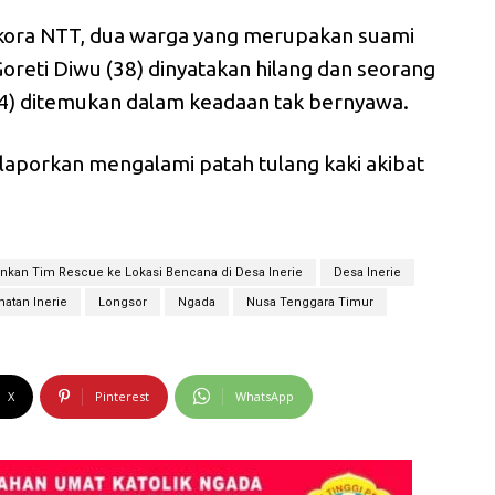
Ekora NTT, dua warga yang merupakan suami
a Goreti Diwu (38) dinyatakan hilang dan seorang
4) ditemukan dalam keadaan tak bernyawa.
laporkan mengalami patah tulang kaki akibat
nkan Tim Rescue ke Lokasi Bencana di Desa Inerie
Desa Inerie
atan Inerie
Longsor
Ngada
Nusa Tenggara Timur
X
Pinterest
WhatsApp