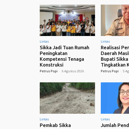
Lintas
Lintas
Sikka Jadi Tuan Rumah
Realisasi Pe
Peningkatan
Daerah Masi
Kompetensi Tenaga
Bupati Sikk
Konstruksi
Tingkatkan K
Petrus Popi
-
6 Agustus 2026
Petrus Popi
-
5 Ag
Lintas
Lintas
Pemkab Sikka
Jumlah Pend