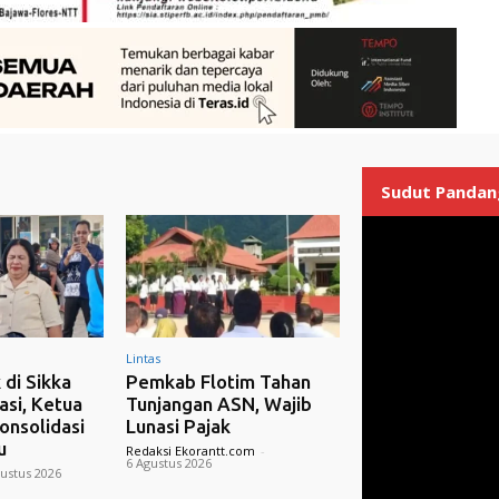
Sudut Pandan
Lintas
 di Sikka
Pemkab Flotim Tahan
si, Ketua
Tunjangan ASN, Wajib
onsolidasi
Lunasi Pajak
u
Redaksi Ekorantt.com
-
6 Agustus 2026
ustus 2026