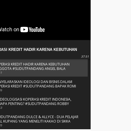
ASI KREDIT HADIR KARENA KEBUTUHAN
TA #SUDUTPANDANG ANGEL BALA
37:51
PERASI KREDIT HADIR KARENA KEBUTUHAN
GGOTA #SUDUTPANDANG ANGEL BALA
51
NYELARASKAN IDEOLOGI DAN BISNIS DALAM
PERASI KREDIT #SUDUTPANDANG BAPAK ROMI
BAPAK FRANSU
26
IDEOLOGISASI KOPERASI KREDIT INDONESIA,
NAPA PENTING? #SUDUTPANDANG ROBBY
LUS
53
UDUTPANDANG DULCE & ALLYCE - DUA PELAJAR
L KUPANG YANG MENELITI KAKAO DI SIKKA
05