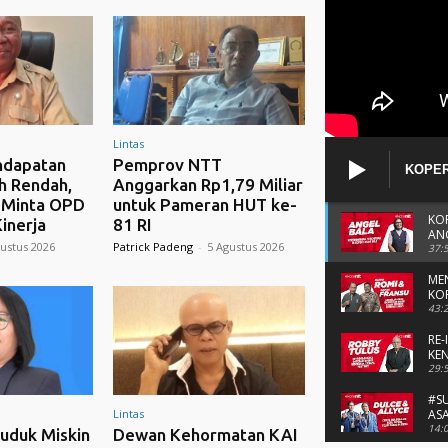
Lintas
ndapatan
Pemprov NTT
KOPER
h Rendah,
Anggarkan Rp1,79 Miliar
ANGGO
a Minta OPD
untuk Pameran HUT ke-
KO
inerja
81 RI
AN
ustus 2026
Patrick Padeng
-
5 Agustus 2026
37:
ME
KO
& 
43:
RE-
KE
TU
29:
#S
Lintas
ASA
14:
uduk Miskin
Dewan Kehormatan KAI