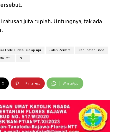
ersebut.
 ratusan juta rupiah. Untungnya, tak ada
u.
ra Ende Ludes Dilalap Api
Jalan Perwira
Kabupaten Ende
ta Ratu
NTT
X
Pinterest
WhatsApp