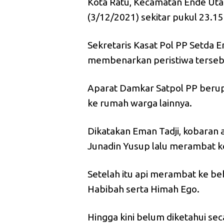
Kota Ratu, Kecamatan Ende Ut
(3/12/2021) sekitar pukul 23.15
Sekretaris Kasat Pol PP Setda E
membenarkan peristiwa terseb
Aparat Damkar Satpol PP beru
ke rumah warga lainnya.
Dikatakan Eman Tadji, kobaran a
Junadin Yusup lalu merambat ke 
Setelah itu api merambat ke beb
Habibah serta Himah Ego.
Hingga kini belum diketahui se