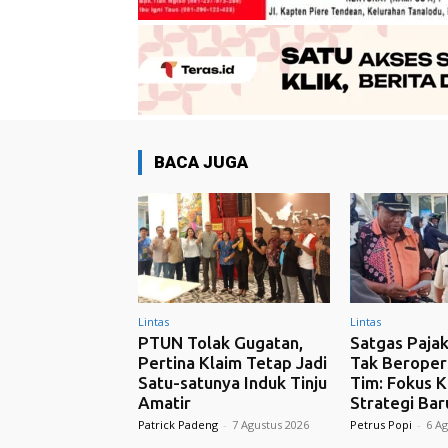
BACA JUGA
Lintas
Lintas
PTUN Tolak Gugatan,
Satgas Pajak
Pertina Klaim Tetap Jadi
Tak Beropera
Satu-satunya Induk Tinju
Tim: Fokus K
Amatir
Strategi Bar
Patrick Padeng
-
7 Agustus 2026
Petrus Popi
-
6 Ag