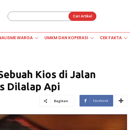
Cari Artikel
NALISME WARGA
UMKM DAN KOPERASI
CEK FAKTA
ebuah Kios di Jalan
s Dilalap Api
Facebook
Bagikan