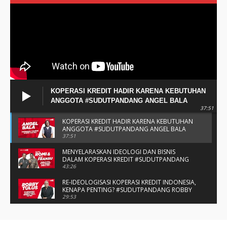
KOPERASI KREDIT HADIR KARENA KEBUTUHAN
ANGGOTA #SUDUTPANDANG ANGEL BALA
37:51
KOPERASI KREDIT HADIR KARENA KEBUTUHAN
ANGGOTA #SUDUTPANDANG ANGEL BALA
37:51
MENYELARASKAN IDEOLOGI DAN BISNIS
DALAM KOPERASI KREDIT #SUDUTPANDANG
BAPAK ROMI & BAPAK FRANSU
43:26
RE-IDEOLOGISASI KOPERASI KREDIT INDONESIA,
KENAPA PENTING? #SUDUTPANDANG ROBBY
TULUS
29:53
#SUDUTPANDANG DULCE & ALLYCE - DUA
PELAJAR ASAL KUPANG YANG MENELITI KAKAO
14:05