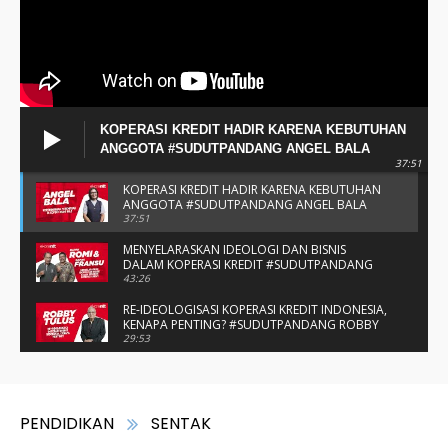
KOPERASI KREDIT HADIR KARENA KEBUTUHAN
ANGGOTA #SUDUTPANDANG ANGEL BALA
37:51
KOPERASI KREDIT HADIR KARENA KEBUTUHAN
ANGGOTA #SUDUTPANDANG ANGEL BALA
37:51
MENYELARASKAN IDEOLOGI DAN BISNIS
DALAM KOPERASI KREDIT #SUDUTPANDANG
BAPAK ROMI & BAPAK FRANSU
43:26
RE-IDEOLOGISASI KOPERASI KREDIT INDONESIA,
KENAPA PENTING? #SUDUTPANDANG ROBBY
TULUS
29:53
#SUDUTPANDANG DULCE & ALLYCE - DUA
PELAJAR ASAL KUPANG YANG MENELITI KAKAO
DI SIKKA
14:05
SPIRIT SAHABAT DAN SAUDARA SMP KATOLIK
NAIKOTEN #SUDUTPANDANG ROMO