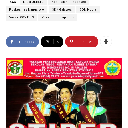
TAGS
Desa Ulupulu
Kesehatan di Nagekeo
Puskesmas Nangaroro
SDK Galawea
SDN Ndora
Vaksin COVID-19
Vaksin terhadap anak
Facebook
X
Pinterest