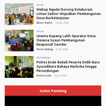
iDesa
Wabup Ngada Dorong Kolaborasi
Lintas Sektor Wujudkan Pembangunan
Desa Berkelanjutan
Belmin Radho
-
14 Juli 2026
iDesa
Unwira Kupang Latih Aparatur Desa
Oesena Susun Pembangunan
Responsif Gender
Patrick Padeng
-
9 Juli 2026
Pendidikan
Polres Ende Bekali Peserta Didik Baru
Syuradikara Bahaya Narkoba hingga
Perundungan
Antonius Jata
-
9 Juli 2026
Sudut Pandang