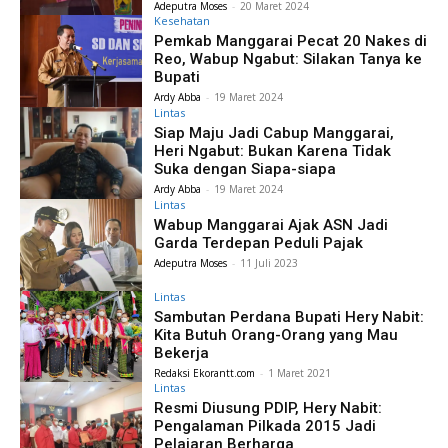
Adeputra Moses
-
20 Maret 2024
Kesehatan
Pemkab Manggarai Pecat 20 Nakes di
Reo, Wabup Ngabut: Silakan Tanya ke
Bupati
Ardy Abba
-
19 Maret 2024
Lintas
Siap Maju Jadi Cabup Manggarai,
Heri Ngabut: Bukan Karena Tidak
Suka dengan Siapa-siapa
Ardy Abba
-
19 Maret 2024
Lintas
Wabup Manggarai Ajak ASN Jadi
Garda Terdepan Peduli Pajak
Adeputra Moses
-
11 Juli 2023
Lintas
Sambutan Perdana Bupati Hery Nabit:
Kita Butuh Orang-Orang yang Mau
Bekerja
Redaksi Ekorantt.com
-
1 Maret 2021
Lintas
Resmi Diusung PDIP, Hery Nabit:
Pengalaman Pilkada 2015 Jadi
Pelajaran Berharga