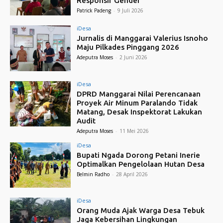
Responsif Gender
Patrick Padeng
-
9 Juli 2026
iDesa
Jurnalis di Manggarai Valerius Isnoho
Maju Pilkades Pinggang 2026
Adeputra Moses
-
2 Juni 2026
iDesa
DPRD Manggarai Nilai Perencanaan
Proyek Air Minum Paralando Tidak
Matang, Desak Inspektorat Lakukan
Audit
Adeputra Moses
-
11 Mei 2026
iDesa
Bupati Ngada Dorong Petani Inerie
Optimalkan Pengelolaan Hutan Desa
Belmin Radho
-
28 April 2026
iDesa
Orang Muda Ajak Warga Desa Tebuk
Jaga Kebersihan Lingkungan