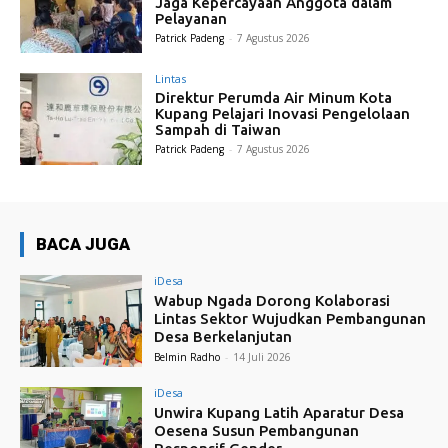
Jaga Kepercayaan Anggota dalam
Pelayanan
Patrick Padeng
-
7 Agustus 2026
Lintas
Direktur Perumda Air Minum Kota
Kupang Pelajari Inovasi Pengelolaan
Sampah di Taiwan
Patrick Padeng
-
7 Agustus 2026
BACA JUGA
iDesa
Wabup Ngada Dorong Kolaborasi
Lintas Sektor Wujudkan Pembangunan
Desa Berkelanjutan
Belmin Radho
-
14 Juli 2026
iDesa
Unwira Kupang Latih Aparatur Desa
Oesena Susun Pembangunan