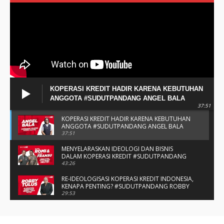
KOPERASI KREDIT HADIR KARENA KEBUTUHAN
ANGGOTA #SUDUTPANDANG ANGEL BALA
37:51
KOPERASI KREDIT HADIR KARENA KEBUTUHAN
ANGGOTA #SUDUTPANDANG ANGEL BALA
37:51
MENYELARASKAN IDEOLOGI DAN BISNIS
DALAM KOPERASI KREDIT #SUDUTPANDANG
BAPAK ROMI & BAPAK FRANSU
43:26
RE-IDEOLOGISASI KOPERASI KREDIT INDONESIA,
KENAPA PENTING? #SUDUTPANDANG ROBBY
TULUS
29:53
#SUDUTPANDANG DULCE & ALLYCE - DUA
PELAJAR ASAL KUPANG YANG MENELITI KAKAO
DI SIKKA
14:05