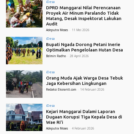
iDesa
DPRD Manggarai Nilai Perencanaan
Proyek Air Minum Paralando Tidak
Matang, Desak Inspektorat Lakukan
Audit
Adeputra Moses
-
11 Mei 2026
iDesa
Bupati Ngada Dorong Petani Inerie
Optimalkan Pengelolaan Hutan Desa
Belmin Radho
-
28 April 2026
iDesa
Orang Muda Ajak Warga Desa Tebuk
Jaga Kebersihan Lingkungan
Redaksi Ekorantt.com
-
14 Februari 2026
iDesa
Kejari Manggarai Dalami Laporan
Dugaan Korupsi Tiga Kepala Desa di
Wae Ri’i
Adeputra Moses
-
4 Februari 2026