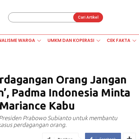
Cari Artikel
NALISME WARGA
UMKM DAN KOPERASI
CEK FAKTA
rdagangan Orang Jangan
’, Padma Indonesia Minta
 Mariance Kabu
 Presiden Prabowo Subianto untuk membantu
asus perdagangan orang.
Facebook