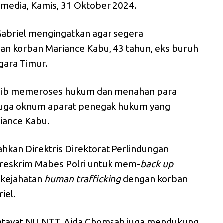
 media, Kamis, 31 Oktober 2024.
Gabriel mengingatkan agar segera
n korban Mariance Kabu, 43 tahun, eks buruh
gara Timur.
wajib memeroses hukum dan menahan para
, juga oknum aparat penegak hukum yang
riance Kabu.
hkan Direktris Direktorat Perlindungan
reskrim Mabes Polri untuk mem-
back up
kejahatan
human
trafficking
dengan korban
iel.
Fatayat NU NTT, Aida Chomsah juga mendukung