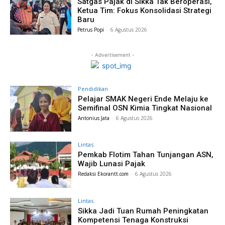
Satgas Pajak di Sikka Tak Beroperasi,
Ketua Tim: Fokus Konsolidasi Strategi
Baru
Petrus Popi
-
6 Agustus 2026
- Advertisement -
Pendidikan
Pelajar SMAK Negeri Ende Melaju ke
Semifinal OSN Kimia Tingkat Nasional
Antonius Jata
-
6 Agustus 2026
Lintas
Pemkab Flotim Tahan Tunjangan ASN,
Wajib Lunasi Pajak
Redaksi Ekorantt.com
-
6 Agustus 2026
Lintas
Sikka Jadi Tuan Rumah Peningkatan
Kompetensi Tenaga Konstruksi