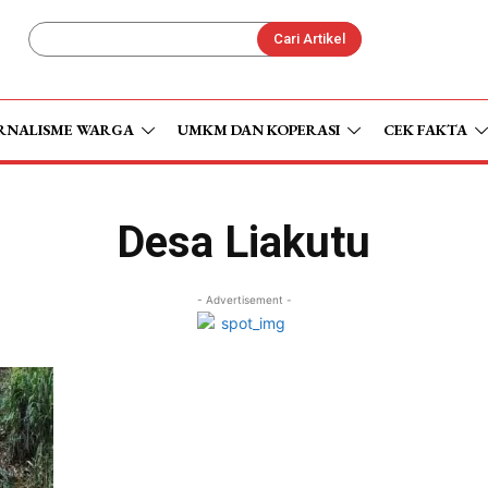
Cari Artikel
RNALISME WARGA
UMKM DAN KOPERASI
CEK FAKTA
Desa Liakutu
- Advertisement -