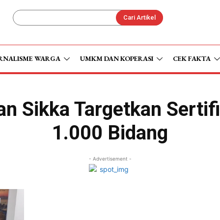
Cari Artikel
RNALISME WARGA
UMKM DAN KOPERASI
CEK FAKTA
n Sikka Targetkan Sertif
1.000 Bidang
- Advertisement -