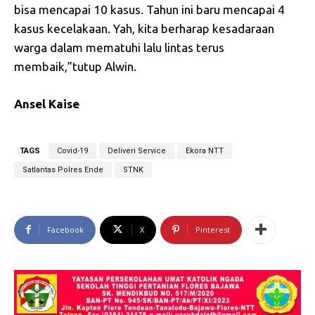
bisa mencapai 10 kasus. Tahun ini baru mencapai 4
kasus kecelakaan. Yah, kita berharap kesadaraan
warga dalam mematuhi lalu lintas terus
membaik,”tutup Alwin.
Ansel Kaise
TAGS
Covid-19
Deliveri Service
Ekora NTT
Satlantas Polres Ende
STNK
Facebook
X
Pinterest