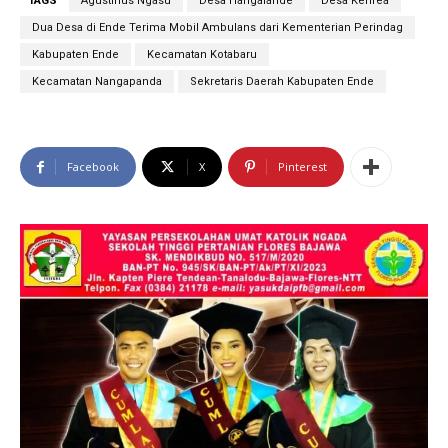
TAGS
Agustinus Ngasu
Desa Hangalande
Desa Kerirea
Dua Desa di Ende Terima Mobil Ambulans dari Kementerian Perindag
Kabupaten Ende
Kecamatan Kotabaru
Kecamatan Nangapanda
Sekretaris Daerah Kabupaten Ende
Facebook
X
Pinterest