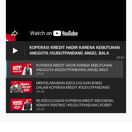
KOPERASI KREDIT HADIR KARENA KEBUTUHAN
ANGGOTA #SUDUTPANDANG ANGEL BALA
37:51
KOPERASI KREDIT HADIR KARENA KEBUTUHAN
ANGGOTA #SUDUTPANDANG ANGEL BALA
37:51
MENYELARASKAN IDEOLOGI DAN BISNIS
DALAM KOPERASI KREDIT #SUDUTPANDANG
BAPAK ROMI & BAPAK FRANSU
43:26
RE-IDEOLOGISASI KOPERASI KREDIT INDONESIA,
KENAPA PENTING? #SUDUTPANDANG ROBBY
TULUS
29:53
#SUDUTPANDANG DULCE & ALLYCE - DUA
PELAJAR ASAL KUPANG YANG MENELITI KAKAO
DI SIKKA
14:05