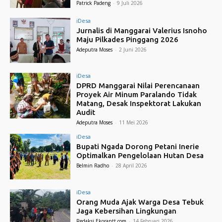
Patrick Padeng
-
9 Juli 2026
iDesa
Jurnalis di Manggarai Valerius Isnoho
Maju Pilkades Pinggang 2026
Adeputra Moses
-
2 Juni 2026
iDesa
DPRD Manggarai Nilai Perencanaan
Proyek Air Minum Paralando Tidak
Matang, Desak Inspektorat Lakukan
Audit
Adeputra Moses
-
11 Mei 2026
iDesa
Bupati Ngada Dorong Petani Inerie
Optimalkan Pengelolaan Hutan Desa
Belmin Radho
-
28 April 2026
iDesa
Orang Muda Ajak Warga Desa Tebuk
Jaga Kebersihan Lingkungan
Redaksi Ekorantt.com
-
14 Februari 2026