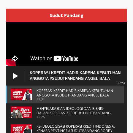
Sudut Pandang
KOPERASI KREDIT HADIR KARENA KEBUTUHAN
ANGGOTA #SUDUTPANDANG ANGEL BALA
37:51
KOPERASI KREDIT HADIR KARENA KEBUTUHAN
ANGGOTA #SUDUTPANDANG ANGEL BALA
37:51
MENYELARASKAN IDEOLOGI DAN BISNIS
DALAM KOPERASI KREDIT #SUDUTPANDANG
BAPAK ROMI & BAPAK FRANSU
43:26
RE-IDEOLOGISASI KOPERASI KREDIT INDONESIA,
KENAPA PENTING? #SUDUTPANDANG ROBBY