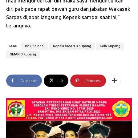
mau mengundurkan diri maka saya mengundurkan
diri pak pada rapat dewan guru dan jabatan Wakasek
Sarpas dijabat langsung Kepsek sampai saat ini,”
terangnya.
TAGS
Isak Balbesi
Kepala SMAN 3 Kupang
Kota Kupang
SMAN 3 Kupang
Facebook
X
Pinterest