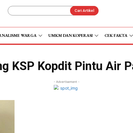
Cari Artikel
RNALISME WARGA
UMKM DAN KOPERASI
CEK FAKTA
g KSP Kopdit Pintu Air 
- Advertisement -