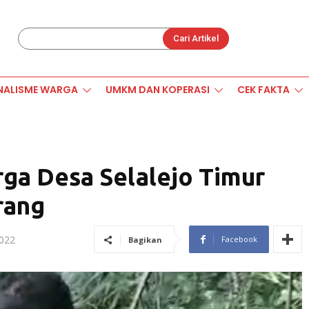
Cari Artikel
NALISME WARGA
UMKM DAN KOPERASI
CEK FAKTA
rga Desa Selalejo Timur
rang
2022
Facebook
Bagikan