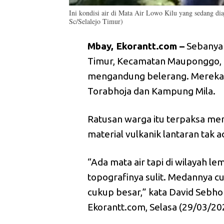
Ini kondisi air di Mata Air Lowo Kilu yang sedang d
Sc/Selalejo Timur)
Mbay, Ekorantt.com –
Sebanyak
Timur, Kecamatan Mauponggo,
mengandung belerang. Mereka
Torabhoja dan Kampung Mila.
Ratusan warga itu terpaksa me
material vulkanik lantaran tak a
“Ada mata air tapi di wilayah le
topografinya sulit. Medannya 
cukup besar,” kata David Sebho
Ekorantt.com, Selasa (29/03/202